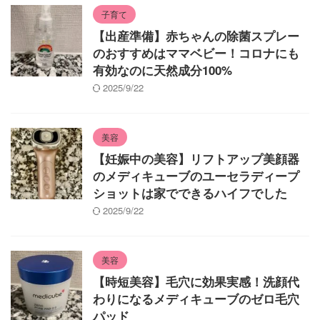
子育て
【出産準備】赤ちゃんの除菌スプレー
のおすすめはママベビー！コロナにも
有効なのに天然成分100%
2025/9/22
美容
【妊娠中の美容】リフトアップ美顔器
のメディキューブのユーセラディープ
ショットは家でできるハイフでした
2025/9/22
美容
【時短美容】毛穴に効果実感！洗顔代
わりになるメディキューブのゼロ毛穴
パッド