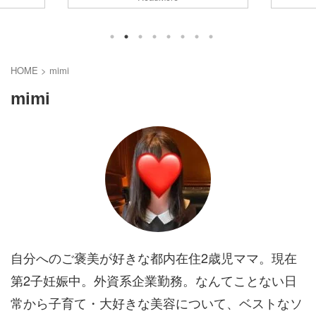
いいかと
子ども専用の少量かつ多種類の食材を使っ
んですが
かよく分か
て離乳食を作るのは毎日のことなので大変
も重要で
われている
ですよね。 そして食べてくれないと何でこ
と思い、
ら言うと、
んな一生懸命作ったのに食べてくれないん
菌スプレ
全然OKで
だ！と行き場のない気持ちが沸々と湧いて
め手とな
HOME
>
mimi
んでいない
しまう... また、楽はしたいけど無添加のも
コロナへの
は低いし、
のがいいし、高すぎないものがいい...とわ
除菌力 コ
mimi
ムーズに移
がまま放題ですが、そんな私が辿り着いた
をし、なん
は、病院で
のはiHerbとOfukuroの離乳食でした。 この
実証された
二つを駆使して初期はほ ...
など様々な
自分へのご褒美が好きな都内在住2歳児ママ。現在
第2子妊娠中。外資系企業勤務。なんてことない日
常から子育て・大好きな美容について、ベストなソ