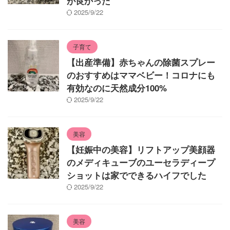
が良かった
2025/9/22
子育て
【出産準備】赤ちゃんの除菌スプレー
のおすすめはママベビー！コロナにも
有効なのに天然成分100%
2025/9/22
美容
【妊娠中の美容】リフトアップ美顔器
のメディキューブのユーセラディープ
ショットは家でできるハイフでした
2025/9/22
美容