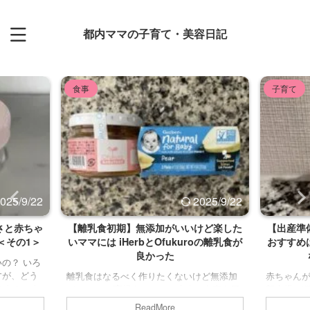
都内ママの子育て・美容日記
食事
子育て
025/9/22
2025/9/22
さと赤ちゃ
【離乳食初期】無添加がいいけど楽した
【出産準
＜その1＞
いママには iHerbとOfukuroの離乳食が
おすすめ
良かった
の？ いろ
すが、どう
離乳食はなるべく作りたくないけど無添加
赤ちゃん
らなかった
がいい...！ 育児をしていて大人の食事を用
新生児の
ものが良い
意するだけでも大変なのに、それに加えて
除菌スプ
ReadMore