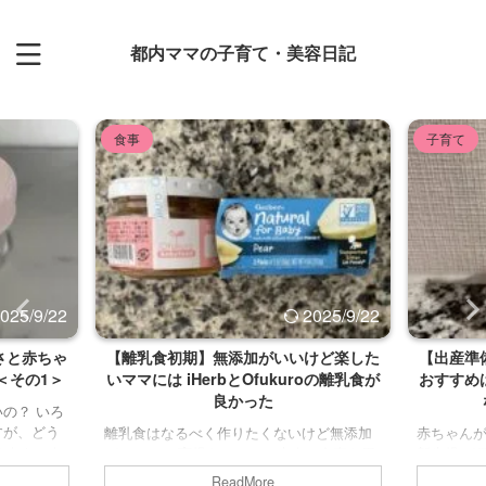
都内ママの子育て・美容日記
食事
子育て
025/9/22
2025/9/22
さと赤ちゃ
【離乳食初期】無添加がいいけど楽した
【出産準
＜その1＞
いママには iHerbとOfukuroの離乳食が
おすすめ
良かった
の？ いろ
すが、どう
離乳食はなるべく作りたくないけど無添加
赤ちゃん
らなかった
がいい...！ 育児をしていて大人の食事を用
新生児の
ものが良い
意するだけでも大変なのに、それに加えて
除菌スプ
ReadMore