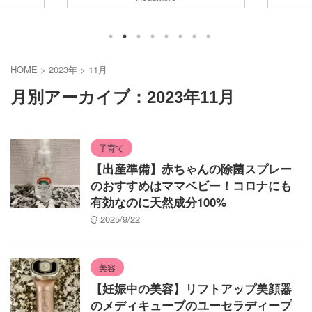
いいかと
子ども専用の少量かつ多種類の食材を使っ
んですが
かよく分か
て離乳食を作るのは毎日のことなので大変
も重要で
われている
ですよね。 そして食べてくれないと何でこ
と思い、
ら言うと、
んな一生懸命作ったのに食べてくれないん
菌スプレ
全然OKで
だ！と行き場のない気持ちが沸々と湧いて
め手とな
HOME
>
2023年
>
11月
んでいない
しまう... また、楽はしたいけど無添加のも
コロナへの
は低いし、
のがいいし、高すぎないものがいい...とわ
除菌力 コ
月別アーカイブ：2023年11月
ムーズに移
がまま放題ですが、そんな私が辿り着いた
をし、なん
は、病院で
のはiHerbとOfukuroの離乳食でした。 この
実証された
二つを駆使して初期はほ ...
など様々な
子育て
【出産準備】赤ちゃんの除菌スプレー
のおすすめはママベビー！コロナにも
有効なのに天然成分100%
2025/9/22
美容
【妊娠中の美容】リフトアップ美顔器
のメディキューブのユーセラディープ