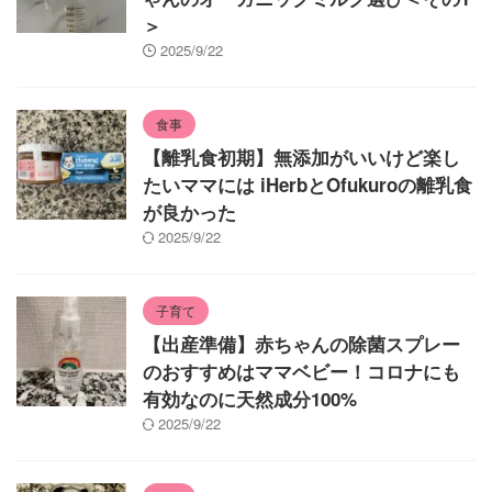
＞
2025/9/22
食事
【離乳食初期】無添加がいいけど楽し
たいママには iHerbとOfukuroの離乳食
が良かった
2025/9/22
子育て
【出産準備】赤ちゃんの除菌スプレー
のおすすめはママベビー！コロナにも
有効なのに天然成分100%
2025/9/22